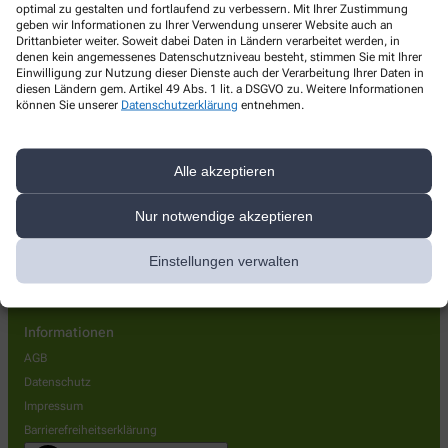
optimal zu gestalten und fortlaufend zu verbessern. Mit Ihrer Zustimmung
Wilhelmstr. 25
,
74722
Buchen
geben wir Informationen zu Ihrer Verwendung unserer Website auch an
+49-6281/45 48
Drittanbieter weiter. Soweit dabei Daten in Ländern verarbeitet werden, in
denen kein angemessenes Datenschutzniveau besteht, stimmen Sie mit Ihrer
+49-6281/94 52
Einwilligung zur Nutzung dieser Dienste auch der Verarbeitung Ihrer Daten in
diesen Ländern gem. Artikel 49 Abs. 1 lit. a DSGVO zu. Weitere Informationen
info@apotheke-musterplatz.de
können Sie unserer
Datenschutzerklärung
entnehmen.
Alle akzeptieren
Unsere Standorte
Nur notwendige akzeptieren
Kontakt
Apotheke am Musterplatz
Einstellungen verwalten
Sonnen-Apotheke
Informationen
AGB
Datenschutz
Impressum
Barrierefreiheitserklärung